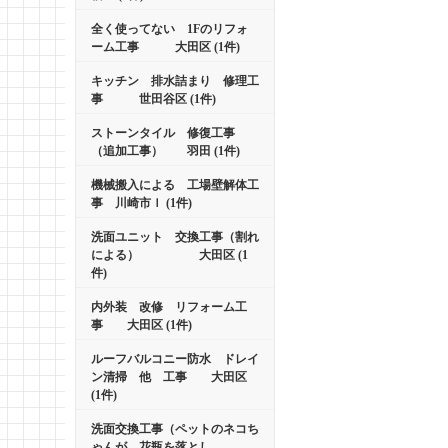
全く使ってない 1Fのリフォ
ーム工事 大田区 (1件)
キッチン 排水詰まり 修理工
事 世田谷区 (1件)
ストーンタイル 修復工事
（追加工事） 羽田 (1件)
機械搬入による 工場壁解体工
事 川崎市ｌ (1件)
洗面ユニット 交換工事（割れ
による） 大田区 (1
件)
内外装 改修 リフォーム工
事 大田区 (1件)
ルーフバルコニー防水 ドレイ
ン清掃 他 工事 大田区
(1件)
洗面交換工事（ペットのネコち
ゃんが 花瓶を落とし