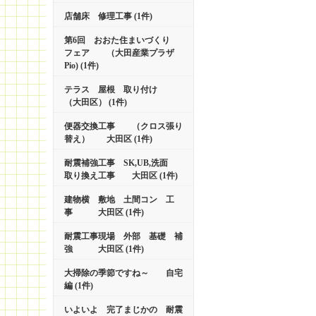
店舗床 修理工事 (1件)
第6回 おおた住まいづくり
フェア （大田産業プラザ
Pio) (1件)
テラス 屋根 取り付け
（大田区） (1件)
便器交換工事 （クロス張り
替え） 大田区 (1件)
耐震補強工事 SK,UB,洗面
取り換え工事 大田区 (1件)
建物横 敷地 土間コン 工
事 大田区 (1件)
耐震工事現場 外部 基礎 補
強 大田区 (1件)
大掃除の季節ですね～ 自宅
編 (1件)
いよいよ 完了まじかの 耐震