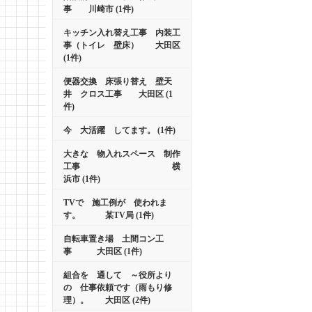
事 川崎市 (1件)
キッチン入れ替え工事 内装工
事（トイレ 壁床） 大田区
(1件)
便器交換 床張り替え 壁天
井 クロス工事 大田区 (1
件)
今 大活躍 してます。 (1件)
大きな 物入れスペース 制作
工事 横
浜市 (1件)
TVで 施工例が 使われま
す。 某TV局 (1件)
自転車置き場 土間コン工
事 大田区 (1件)
組合を 通して ～役所より
の 仕事依頼です（雨もり修
理）。 大田区 (2件)