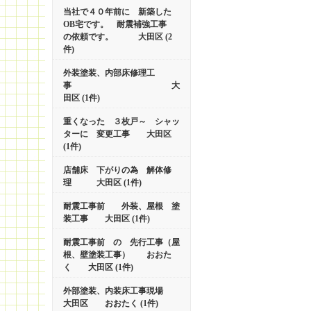
当社で４０年前に 新築した
OB宅です。 耐震補強工事
の依頼です。 大田区 (2
件)
外装塗装、内部床修理工
事 大
田区 (1件)
重くなった ３枚戸～ シャッ
ターに 変更工事 大田区
(1件)
店舗床 下がりの為 解体修
理 大田区 (1件)
耐震工事前 外装、屋根 塗
装工事 大田区 (1件)
耐震工事前 の 先行工事（屋
根、壁塗装工事） おおた
く 大田区 (1件)
外部塗装、内装床工事現場
大田区 おおたく (1件)