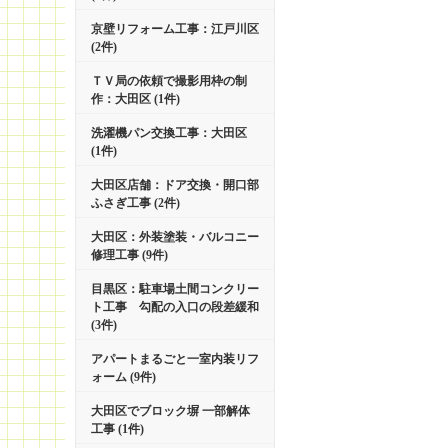
京壁リフォーム工事：江戸川区
(2件)
ＴＶ局の依頼で撮影用枠の制
作：大田区 (1件)
洗濯機パン交換工事：大田区
(1件)
大田区店舗：ドア交換・開口部
ふさぎ工事 (2件)
大田区：外装塗装・バルコニー
修理工事 (9件)
目黒区：駐車場土間コンクリー
ト工事 勾配の入口の段差緩和
(3件)
アパートまるごと一室内装リフ
ォーム (9件)
大田区でブロック塀 一部解体
工事 (1件)