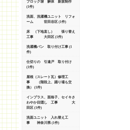
ブロック塀 解体 新規制作
(1件)
洗面、洗濯機ユニット リフォ
ーム 世田谷区 (1件)
床 （下地直し） 張り替え
工事 大田区 (1件)
洗濯機パン 取り付け工事 (1
件)
仕切りの 引違戸 取り付け
(1件)
屋根（スレート瓦）修理工
事 （階段上、踊り場も交
換） (1件)
インプラス、面格子、セイキさ
わやか目隠し 工事 大
田区 (1件)
洗面ユニット 入れ替え工
事 神奈川県 (1件)