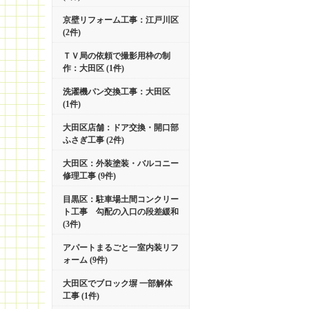
京壁リフォーム工事：江戸川区
(2件)
ＴＶ局の依頼で撮影用枠の制
作：大田区 (1件)
洗濯機パン交換工事：大田区
(1件)
大田区店舗：ドア交換・開口部
ふさぎ工事 (2件)
大田区：外装塗装・バルコニー
修理工事 (9件)
目黒区：駐車場土間コンクリー
ト工事 勾配の入口の段差緩和
(3件)
アパートまるごと一室内装リフ
ォーム (9件)
大田区でブロック塀 一部解体
工事 (1件)