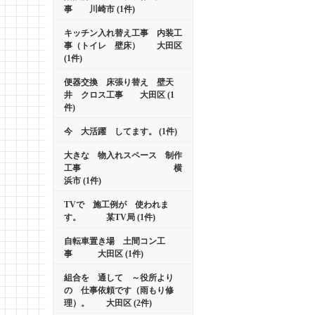
事 川崎市 (1件)
キッチン入れ替え工事 内装工
事（トイレ 壁床） 大田区
(1件)
便器交換 床張り替え 壁天
井 クロス工事 大田区 (1
件)
今 大活躍 してます。 (1件)
大きな 物入れスペース 制作
工事 横
浜市 (1件)
TVで 施工例が 使われま
す。 某TV局 (1件)
自転車置き場 土間コン工
事 大田区 (1件)
組合を 通して ～役所より
の 仕事依頼です（雨もり修
理）。 大田区 (2件)