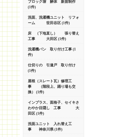
ブロック塀 解体 新規制作
(1件)
洗面、洗濯機ユニット リフォ
ーム 世田谷区 (1件)
床 （下地直し） 張り替え
工事 大田区 (1件)
洗濯機パン 取り付け工事 (1
件)
仕切りの 引違戸 取り付け
(1件)
屋根（スレート瓦）修理工
事 （階段上、踊り場も交
換） (1件)
インプラス、面格子、セイキさ
わやか目隠し 工事 大
田区 (1件)
洗面ユニット 入れ替え工
事 神奈川県 (1件)