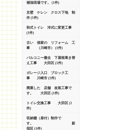
補強現場です。 (1件)
京壁 ケレン クロス下地 制
作 (1件)
和式トイレ 洋式に変更工事
(1件)
古い 借家の リフォーム 工
事 （川崎市） (1件)
バルコニー撤去 下屋根葺き替
え工事 大田区 (1件)
ガレージ入口 ブロック工
事 川崎市 (1件)
廃業した 店舗 改装工事で
す。 大田区 (1件)
トイレ交換工事 大田区 (1
件)
収納棚（扉付）制作で
す。 新
宿区 (1件)