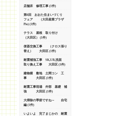
店舗床 修理工事 (1件)
第6回 おおた住まいづくり
フェア （大田産業プラザ
Pio) (1件)
テラス 屋根 取り付け
（大田区） (1件)
便器交換工事 （クロス張り
替え） 大田区 (1件)
耐震補強工事 SK,UB,洗面
取り換え工事 大田区 (1件)
建物横 敷地 土間コン 工
事 大田区 (1件)
耐震工事現場 外部 基礎 補
強 大田区 (1件)
大掃除の季節ですね～ 自宅
編 (1件)
いよいよ 完了まじかの 耐震