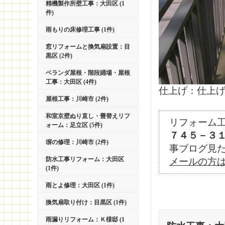
精機製作所壁工事：大田区 (1
件)
雨もりの床修理工事 (1件)
窓リフォームと換気扇設置：目
黒区 (2件)
ベランダ屋根・階段踊場・屋根
工事：大田区 (4件)
仕上げ：仕上
屋根工事：川崎市 (2件)
和室京壁ぬり直し・畳替えリフ
リフォーム
ォーム：足立区 (5件)
７４５－３
塀の修理：川崎市 (2件)
事ブログ見
防水工事リフォーム：大田区
メールの方
(1件)
雨とよ修理：大田区 (1件)
換気扇取り付け：目黒区 (1件)
雨漏りリフォーム：Ｋ様邸 (1