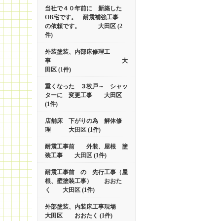
当社で４０年前に 新築した
OB宅です。 耐震補強工事
の依頼です。 大田区 (2
件)
外装塗装、内部床修理工
事 大
田区 (1件)
重くなった ３枚戸～ シャッ
ターに 変更工事 大田区
(1件)
店舗床 下がりの為 解体修
理 大田区 (1件)
耐震工事前 外装、屋根 塗
装工事 大田区 (1件)
耐震工事前 の 先行工事（屋
根、壁塗装工事） おおた
く 大田区 (1件)
外部塗装、内装床工事現場
大田区 おおたく (1件)