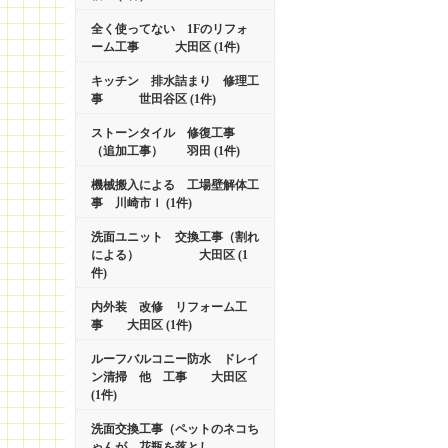
全く使ってない 1Fのリフォ
ーム工事 大田区 (1件)
キッチン 排水詰まり 修理工
事 世田谷区 (1件)
ストーンタイル 修復工事
（追加工事） 羽田 (1件)
機械搬入による 工場壁解体工
事 川崎市ｌ (1件)
洗面ユニット 交換工事（割れ
による） 大田区 (1
件)
内外装 改修 リフォーム工
事 大田区 (1件)
ルーフバルコニー防水 ドレイ
ン清掃 他 工事 大田区
(1件)
洗面交換工事（ペットのネコち
ゃんが 花瓶を落とし